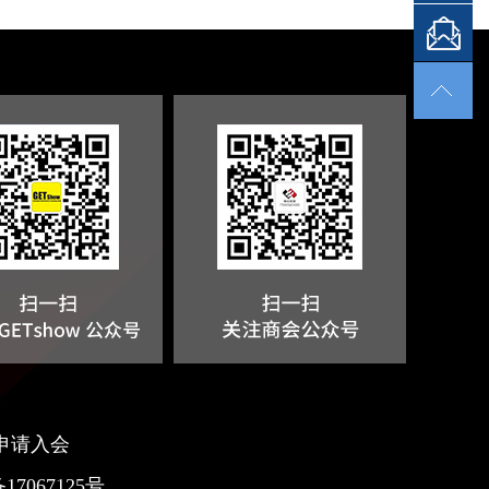
申请入会
17067125号