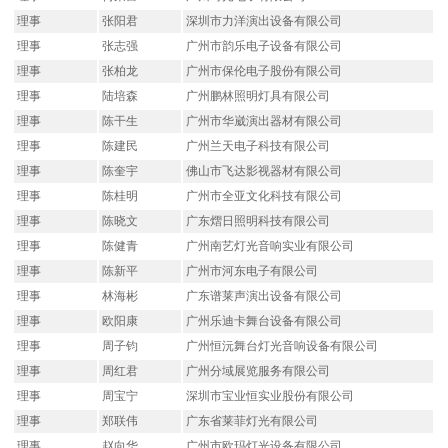
理事
张阳君
深圳市力洋演出设备有限公司
理事
张志强
广州市韵乐电子设备有限公司
理事
张柏龙
广州市保伦电子股份有限公司
理事
陆培森
广州鹏林照明灯具有限公司
理事
陈干生
广州市华崴演出器材有限公司
理事
陈建民
广州兰天电子科技有限公司
理事
陈奎宇
佛山市飞达影视器材有限公司
理事
陈桂明
广州市全亚文化科技有限公司
理事
陈晓文
广东熠日照明科技有限公司
理事
陈健青
广州南艺灯光音响实业有限公司
理事
陈新平
广州市河东电子有限公司
理事
林海彬
广东谱莱声演出设备有限公司
理事
欧阳康
广州乐迪卡舞台设备有限公司
理事
周子钧
广州恒沅舞台灯光音响设备有限公司
理事
周红君
广州分域展览服务有限公司
理事
周宝宁
深圳市宝业恒实业股份有限公司
理事
郑联伟
广东省莱菲灯光有限公司
理事
赵向华
广州市欧玛灯光设备有限公司