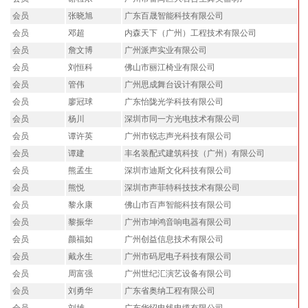
会员
张晓旭
广东百晟智能科技有限公司
会员
邓超
内森天下（广州）工程技术有限公司
会员
詹文博
广州派声实业有限公司
会员
刘恒科
佛山市丽江椅业有限公司
会员
管伟
广州思成舞台设计有限公司
会员
廖冠球
广东怡陇光学科技有限公司
会员
杨川
深圳市同一方光电技术有限公司
会员
谭许英
广州市锐志声光科技有限公司
会员
谭建
丰名装配式建筑科技（广州）有限公司
会员
熊孟生
深圳市迪斯文化科技有限公司
会员
熊悦
深圳市声菲特科技技术有限公司
会员
黎永康
佛山市百声智能科技有限公司
会员
黎振华
广州市坤鸿音响电器有限公司
会员
颜福如
广州创益信息技术有限公司
会员
戴永生
广州市码尼电子科技有限公司
会员
周富强
广州世纪汇演艺设备有限公司
会员
刘勇华
广东省奥纳工程有限公司