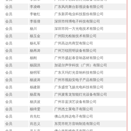
会员
李凌峰
广东风尚舞台影视设备有限公司
会员
李敏红
广东新昇电业科技股份有限公司
会员
李筱倩
深圳市纬博电子科技有限公司
会员
杨川
深圳市同一方光电技术有限公司
会员
杨玉金
广州阳光检验技术有限公司
会员
杨礼军
广州高达尚商贸有限公司
会员
杨再涛
广州万锐照明设备有限公司
会员
杨刚
广州市盛起泰音响器材有限公司
会员
杨国洪
加诺尔声学科技（广州）有限公司
会员
杨明军
广东天玛灯光音响科技有限公司
会员
杨波涛
广州市视励安电子产品有限公司
会员
杨建新
广东盛世飞扬光电科技有限公司
会员
杨星海
广州麦客龙智能灯光设备有限公司
会员
杨洪波
广州非蓝演艺设备有限公司
会员
杨绮雯
广州杰士莱电子有限公司
会员
肖先红
佛山先炜达电子有限公司
会员
肖忠义
东莞市乾方音响制造有限公司