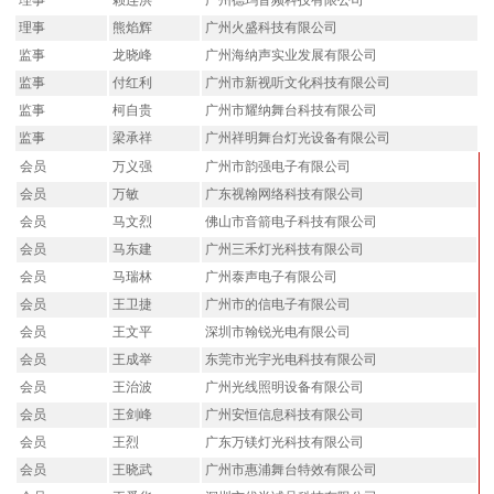
理事
赖连洪
广州德玛音频科技有限公司
理事
熊焰辉
广州火盛科技有限公司
监事
龙晓峰
广州海纳声实业发展有限公司
监事
付红利
广州市新视听文化科技有限公司
监事
柯自贵
广州市耀纳舞台科技有限公司
监事
梁承祥
广州祥明舞台灯光设备有限公司
会员
万义强
广州市韵强电子有限公司
会员
万敏
广东视翰网络科技有限公司
会员
马文烈
佛山市音箭电子科技有限公司
会员
马东建
广州三禾灯光科技有限公司
会员
马瑞林
广州泰声电子有限公司
会员
王卫捷
广州市的信电子有限公司
会员
王文平
深圳市翰锐光电有限公司
会员
王成举
东莞市光宇光电科技有限公司
会员
王治波
广州光线照明设备有限公司
会员
王剑峰
广州安恒信息科技有限公司
会员
王烈
广东万镁灯光科技有限公司
会员
王晓武
广州市惠浦舞台特效有限公司