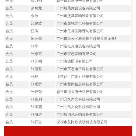
会员
余万明
恩平市影响电子科技有限公司
会员
余炳龙
广州炬晨舞台设备有限公司
会员
余敢
广州市堡基音响设备有限公司
会员
汪建波
广州市晟锐光电科技有限公司
会员
汪涛
广州市亿德国际音响有限公司
会员
宋三苟
广州市白云区雅博舞台灯光音响设备厂
会员
张平
广州浩钰光电设备有限公司
会员
张志宏
广州市宏志音响有限公司
会员
张芳明
广州睿迪照明有限公司
会员
张丽雅
广州市宇态电子科技有限公司
会员
张林
飞立达（广州）科技有限公司
会员
张明辉
广州市哲闻信息科技有限公司
会员
张佳尧
恩平市海天电子科技有限公司
会员
张贵利
广州升久声光科技有限公司
会员
张美颖
广州北岛文化科技有限公司
会员
张海涛
广州辰润风音响设备有限公司
会员
张祥奎
深圳市艾比欧视听科技有限公司