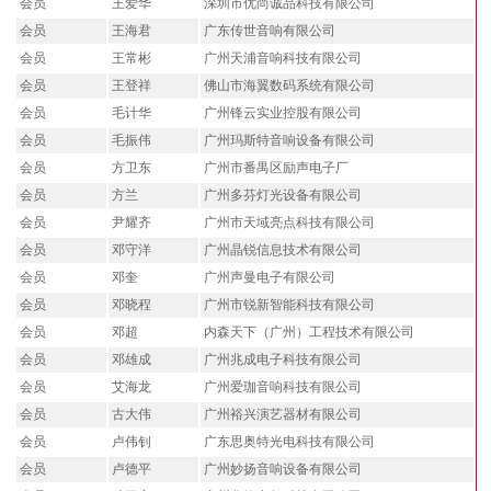
会员
王爱华
深圳市优尚诚品科技有限公司
会员
王海君
广东传世音响有限公司
会员
王常彬
广州天浦音响科技有限公司
会员
王登祥
佛山市海翼数码系统有限公司
会员
毛计华
广州锋云实业控股有限公司
会员
毛振伟
广州玛斯特音响设备有限公司
会员
方卫东
广州市番禺区励声电子厂
会员
方兰
广州多芬灯光设备有限公司
会员
尹耀齐
广州市天域亮点科技有限公司
会员
邓守洋
广州晶锐信息技术有限公司
会员
邓奎
广州声曼电子有限公司
会员
邓晓程
广州市锐新智能科技有限公司
会员
邓超
内森天下（广州）工程技术有限公司
会员
邓雄成
广州兆成电子科技有限公司
会员
艾海龙
广州爱珈音响科技有限公司
会员
古大伟
广州裕兴演艺器材有限公司
会员
卢伟钊
广东思奥特光电科技有限公司
会员
卢德平
广州妙扬音响设备有限公司