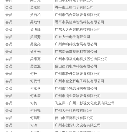
会员
吴占克
佛山市影烽电子有限公司
会员
吴永慎
恩平市上格电子有限公司
会员
吴自柏
广州市信合音响设备有限公司
会员
吴劲锋
恩平市美笛声智能科技有限公司
会员
吴明峰
广东天之创智能科技有限公司
会员
吴挺斐
广东力卡电子有限公司
会员
吴俊亮
广州声响科技发展有限公司
会员
吴奕光
广东南光影视器材有限公司
会员
吴维亮
广州市德晟光电科技股份有限公司
会员
吴德源
佛山德韵电声科技有限公司
会员
何丹
广州市聆丹音响设备有限公司
会员
何代伟
广州市金之辉电子科技有限公司
会员
何永享
广州市洛特思音响有限公司
会员
何永康
广州市鸿业音响设备有限公司
会员
何扬
飞立洋（广州）影视文化发展有限公司
会员
何拥锋
广州大吾社科技有限公司
会员
何昌明
佛山市声德科技有限公司
会员
何涛
广州市创熠灯光设备有限公司