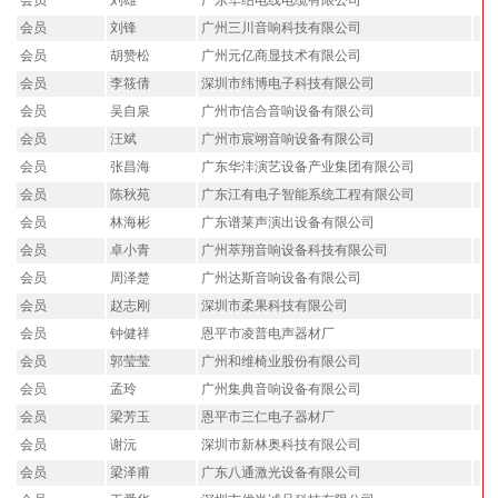
会员
刘雄
广东华绍电线电缆有限公司
会员
刘锋
广州三川音响科技有限公司
会员
胡赞松
广州元亿商显技术有限公司
会员
李筱倩
深圳市纬博电子科技有限公司
会员
吴自泉
广州市信合音响设备有限公司
会员
汪斌
广州市宸翊音响设备有限公司
会员
张昌海
广东华沣演艺设备产业集团有限公司
会员
陈秋苑
广东江有电子智能系统工程有限公司
会员
林海彬
广东谱莱声演出设备有限公司
会员
卓小青
广州萃翔音响设备科技有限公司
会员
周泽楚
广州达斯音响设备有限公司
会员
赵志刚
深圳市柔果科技有限公司
会员
钟健祥
恩平市凌普电声器材厂
会员
郭莹莹
广州和维椅业股份有限公司
会员
孟玲
广州集典音响设备有限公司
会员
梁芳玉
恩平市三仁电子器材厂
会员
谢沅
深圳市新林奥科技有限公司
会员
梁泽甫
广东八通激光设备有限公司