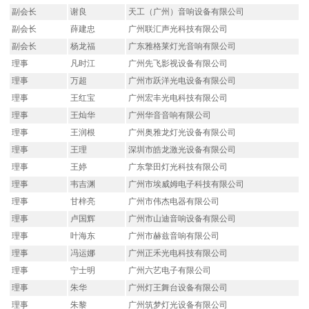
副会长
谢良
天工（广州）音响设备有限公司
副会长
薛建忠
广州联汇声光科技有限公司
副会长
杨龙福
广东雅格莱灯光音响有限公司
理事
凡时江
广州先飞影视设备有限公司
理事
万超
广州市跃洋光电设备有限公司
理事
王红宝
广州宏丰光电科技有限公司
理事
王灿华
广州华音音响有限公司
理事
王润根
广州奥雅龙灯光设备有限公司
理事
王理
深圳市皓龙激光设备有限公司
理事
王婷
广东擎田灯光科技有限公司
理事
韦吉渊
广州市埃威姆电子科技有限公司
理事
甘梓亮
广州市伟杰电器有限公司
理事
卢国辉
广州市山迪音响设备有限公司
理事
叶海东
广州市赫兹音响有限公司
理事
冯运娜
广州正禾光电科技有限公司
理事
宁士明
广州六艺电子有限公司
理事
朱华
广州灯王舞台设备有限公司
理事
朱黎
广州筑梦灯光设备有限公司