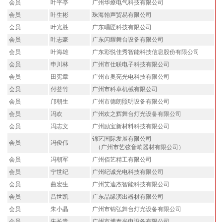
会员
叶平亭
广州华燎电气科技有限公司
会员
叶生彬
珠海翰声贸易有限公司
会员
叶光胜
广东唱匠科技有限公司
会员
叶志豪
广东闪耀舞台设备有限公司
会员
叶海雄
广东彩悦佳秀智能科技信息股份有限公司
会员
申川林
广州市仕联电子科技有限公司
会员
田宪章
广州市奥亮光电科技有限公司
会员
付荟竹
广州市科卓机械有限公司
会员
邝朝生
广州市德朗照明设备有限公司
会员
冯欢
广州欢之辉舞台灯光设备有限公司
会员
冯志文
广州励宝新材料科技有限公司
锦艺国际发展有限公司
会员
冯俊伟
（广州市艺弦音响器材有限公司）
会员
冯朝军
广州佰艺精工有限公司
会员
宁世纪
广州纪诚光电科技有限公司
会员
曲宏生
广州艾迪杰智能科技有限公司
会员
吕世凯
广东品缘演出器材有限公司
会员
朱小晶
广州市锦弘舞台灯光设备有限公司
会员
朱长贵
广州市博泰光电设备有限公司