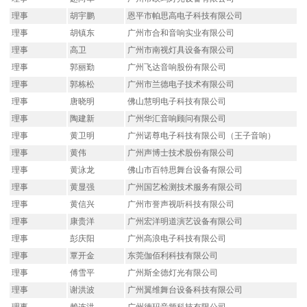
理事
胡宇鹏
恩平市帕思高电子科技有限公司
理事
胡镇东
广州市合和音响实业有限公司
理事
高卫
广州市南视灯具设备有限公司
理事
郭丽勤
广州飞达音响股份有限公司
理事
郭栋松
广州市兰德电子技术有限公司
理事
唐晓明
佛山慧明电子科技有限公司
理事
陶建新
广州华汇音响顾问有限公司
理事
黄卫明
广州诺尊电子科技有限公司（王子音响）
理事
黄伟
广州声博士技术股份有限公司
理事
黄泳龙
佛山市百特思舞台设备有限公司
理事
黄显强
广州国艺检测技术服务有限公司
理事
黄信兴
广州市誉声视听科技有限公司
理事
康贵洋
广州宏洋明道演艺设备有限公司
理事
彭庆阳
广州高浪电子科技有限公司
理事
覃开金
东莞伽佰利科技有限公司
理事
傅雪平
广州斯全德灯光有限公司
理事
谢洪波
广州翼维舞台设备科技有限公司