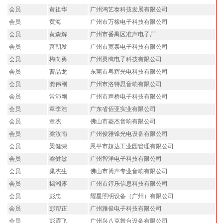
会员
黄祖华
广州鸿艺泰科技发展有限公司
会员
黄海
广州市万橡电子科技有限公司
会员
黄森辉
广州市番禺区准声电子厂
会员
萧朝发
广州市宽泰电子科技有限公司
会员
梅向勇
广州灵鹰电子科技有限公司
会员
曹品龙
东莞市粤辉光电科技有限公司
会员
龚伟刚
广州市洛特思音响有限公司
会员
常沛刚
广州市声桥电子科技有限公司
会员
章李浩
广东省佰亚实业有限公司
会员
章杰
佛山市菱杰音响有限公司
会员
梁汝南
广州俊雅锋光电设备有限公司
会员
梁健荣
恩平市超达工业园管理有限公司
会员
梁健敏
广州智洋电子科技有限公司
会员
巢杰生
佛山市博声专业音响有限公司
会员
揭湘露
广州市錞乐信息科技有限公司
会员
彭忠
耀星照明设备（广州）有限公司
会员
彭帮正
广州雅俊电子科技有限公司
会员
彭霞飞
广州兴八克舞台设备有限公司