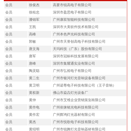
会员
徐俊杰
高要市锐高电子有限公司
会员
徐桂忠
深圳市盈思电子有限公司
会员
潘锦军
广州康双智能科技有限公司
会员
王凯
深圳市大美软件技术有限公司
会员
高峰
广州本色声光科技有限公司
会员
郭敏
广州市天誉创高电子科技有限公司
会员
唐文海
天玛科技（广东）股份有限公司
会员
唐军
深圳市冠标科技发展有限公司
会员
唐峰
深圳市集耀通实业有限公司
会员
陶灵聪
广州市弘裕电子有限公司
会员
黄二生
广州市银河灯光音响设备有限公司
会员
黄卫明
广州诺尊电子科技有限公司（王子音响）
会员
黄权新
佛山市焱壵灯光设备厂
会员
黄仲
广州市艾维企业营销策划有限公司
会员
黄作电
广州依徕铭光电科技有限公司
会员
黄作宏
广州辉鸿灯光器材有限公司
会员
黄杰
广州市悦歌电子科技有限公司
会员
黄绍明
广州市锐舞灯光音响器材有限公司