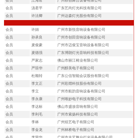
会员
江海君
广州联创舞台设备有限公司
会员
汤君平
广东艺尚灯光科技有限公司
会员
许法卿
广州达森灯光股份有限公司
会员
许娟
广州市新悦音响设备有限公司
会员
孙承良
广州市创田音响设备有限公司
会员
麦俊豪
广州市迈俊宝音响设备有限公司
会员
麦德强
广东博朗灯光音响科技有限公司
会员
严家志
佛山市丽江椅业有限公司
会员
严琼华
广州醇美电子有限公司
会员
杜顺转
广东公信智能会议股份有限公司
会员
李文正
广州彩熠科技股份有限公司
会员
李立
广州市航韵音响设备有限公司
会员
李永康
广州唯妙电子科技有限公司
会员
李达标
佛山市盛放音响有限公司
会员
李利毛
广州市索扬科技有限公司
会员
李林
广州炫艺电子有限公司
会员
李金龙
广州林桥电子有限公司
会员
李荣华
广州市丰艺舞台灯光设备有限公司