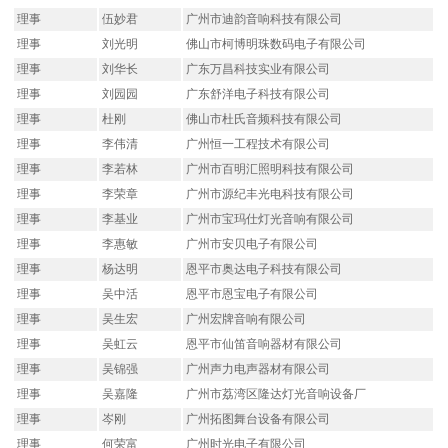
理事
伍妙君
广州市迪韵音响科技有限公司
理事
刘光明
佛山市柯博明珠数码电子有限公司
理事
刘华长
广东万昌科技实业有限公司
理事
刘园园
广东舒洋电子科技有限公司
理事
杜刚
佛山市杜氏音频科技有限公司
理事
李伟清
广州恒一工程技术有限公司
理事
李若林
广州市百明汇照明科技有限公司
理事
李荣章
广州市源纪丰光电科技有限公司
理事
李基业
广州市宝玛仕灯光音响有限公司
理事
李惠敏
广州市安贝电子有限公司
理事
杨达明
恩平市奥达电子科技有限公司
理事
吴中活
恩平市恩宝电子有限公司
理事
吴生宏
广州宏牌音响有限公司
理事
吴虹云
恩平市仙笛音响器材有限公司
理事
吴锦强
广州声力电声器材有限公司
理事
吴嘉隆
广州市荔湾区隆达灯光音响设备厂
理事
岑刚
广州拓图舞台设备有限公司
理事
何荣富
广州时光电子有限公司