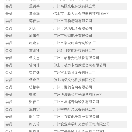
会员
董兵兵
广州高照光电科技有限公司
会员
董卓杨
佛山市川联大五金电器科技有限公司
会员
蒋伟洪
广州市智构桁架有限公司
会员
刘芳
广州市鸿辰电子有限公司
会员
喻东金
广州市冠韵电子有限公司
会员
程建东
广州市增城建声音响设备厂
会员
童维泽
广州维升智能科技有限公司
会员
曾文忠
广州市哈雅光电设备有限公司
会员
曾向伟
佛山市动力卡福致远音响有限公司
会员
曾红徕
广州宵上舞台设备有限公司
会员
曾金平
佛山增亿文化科技有限公司
会员
曾振宇
广州市悦韵音响有限公司
会员
曾晞
广州博晟舞台灯光设备有限公司
会员
温伟民
广州市易拓音响设备有限公司
会员
温树宁
广州中鹰灯光设备有限公司
会员
谢兰英
广州市乔森电子科技有限公司
会员
谢其培
广州骏业声学灯光音响工程有限公司
会员
谢检浓
广州市番禺区大石合生舞美器材厂