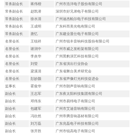
常务副会长
蒋伟楷
广州市浩洋电子股份有限公司
常务副会长
赵凯潜
深圳市好兄弟电子有限公司
常务副会长
徐水清
广州迪杰帕尔电子科技有限公司
常务副会长
王成明
广东科而美光电有限公司
常务副会长
唐忆
广东建业显仕电子有限公司
名誉会长
王锐祥
广州市锐丰音响科技股份有限公司
名誉会长
谢润中
广州市威之发桁架有限公司
名誉会长
李炎华
广州黑豹演艺科技有限公司
名誉会长
刘莹
广东省演出行业协会
名誉会长
梁溪清
广东省舞台美术研究会
名誉会长
彭妙颜
广东省声像灯光科技促进会
监事长
霍俊华
广州市朗声音响有限公司
副会长
王志军
广东夜太阳科技集团有限公司
副会长
邓伟东
广州市易纬电子有限公司
副会长
包建军
广州市艾迪音响有限公司
副会长
冯欣然
广州帝腾音响器材有限公司
副会长
刘万磊
广东兆磊电子科技有限公司
副会长
张开胜
广州市锐高电子有限公司