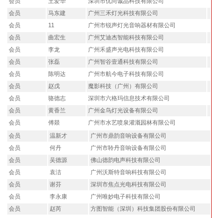
会员
王爱华
深圳市优尚诚品科技有限公司
会员
马东建
广州三禾灯光科技有限公司
会员
11
广州市锐声灯光音响器材有限公司
会员
曲宏生
广州艾迪杰智能科技有限公司
会员
李龙
广州禾盛声光电科技有限公司
会员
张磊
广州智谷壹通科技有限公司
会员
陈明达
广州市航今电子科技有限公司
会员
赵戊
魔影科技（广州）有限公司
会员
骆德志
深圳市六格玛信息技术有限公司
会员
黄香兰
广州金鸟灯光设备有限公司
会员
傅燚
广州市水艺喷泉灌溉园林有限公司
会员
温新才
广州市鼎韵音响设备有限公司
会员
何丹
广州市聆丹音响设备有限公司
会员
吴德源
佛山德韵电声科技有限公司
会员
袁洁
广州沃斯特音响科技有限公司
会员
谢芬
深圳市焦点光电科技有限公司
会员
李永康
广州唯妙电子科技有限公司
会员
赵芮
方图智能（深圳）科技集团股份有限公司