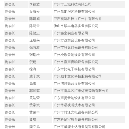
副会长
李锦波
广州市三域科技有限公司
副会长
吴海云
广州黑豹演艺科技有限公司
副会长
陈建威
巨声视听科技（广州）有限公司
副会长
陈晓雷
佛山市毅丰电器实业有限公司
副会长
陈健忠
广州鑫皇实业有限公司
副会长
庞成兴
广州方达舞台设备有限公司
副会长
张向农
广州市升龙灯光设备有限公司
副会长
张瑞松
广州松歌音响设备有限公司
副会长
贺翔
广州市嘉声音响设备有限公司
副会长
徐海
广东帝比电子科技有限公司
副会长
凌子斌
广州励丰文化科技股份有限公司
副会长
高峰
广州鸿彩舞台设备有限公司
副会长
郭韩辉
广州市番禺区汇丰灯光音响有限公司
副会长
黄达荣
广东声扬音响设备有限公司
副会长
黄常斌
广州华易视听技术有限公司
副会长
黄荣丰
广州市雅江光电设备有限公司
副会长
黄培
广东科励宝舞台设备有限公司
副会长
龚立风
广州市威能士达电业制造有限公司