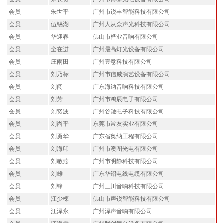
会员
朱世平
广州市锐丰智能科技有限公司
会员
伍锡湖
广州人从众声光科技有限公司
会员
华迎春
佛山市桦业音响有限公司
会员
全在进
广州最高灯光设备有限公司
会员
庄雨田
广州壹意科技有限公司
会员
刘乃标
广州市信威演艺设备有限公司
会员
刘闯
广东海纳音响科技有限公司
会员
刘芳
广州市鸿辰电子有限公司
会员
刘贤波
广州谷驰电子科技有限公司
会员
刘尚平
东莞市常友实业有限公司
会员
刘勇华
广东省奥纳工程有限公司
会员
刘海印
广州市澳图光电有限公司
会员
刘敏燕
广州市明静科技有限公司
会员
刘雄
广东华绍电线电缆有限公司
会员
刘锋
广州三川音响科技有限公司
会员
江少楝
佛山市声锐智能科技有限公司
会员
江泽永
广州泽声音响有限公司