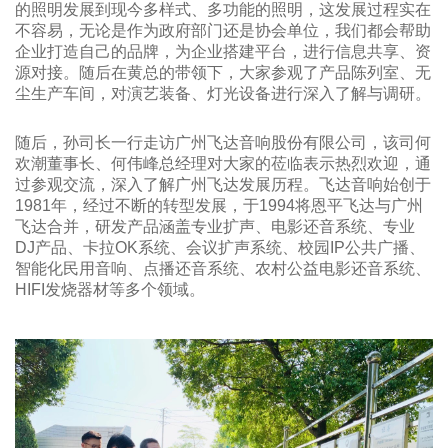
的照明发展到现今多样式、多功能的照明，这发展过程实在
不容易，无论是作为政府部门还是协会单位，我们都会帮助
企业打造自己的品牌，为企业搭建平台，进行信息共享、资
源对接。
随后在黄总的带领下，大家参观了产品陈列室、无
尘生产车间，对演艺装备、灯光设备进行深入了解与调研。
随后，孙司长一行走访广州飞达音响股份有限公司，该司何
欢潮董事长、何伟峰总经理对大家的莅临表示热烈欢迎，通
过参观交流，深入了解广州飞达发展历程。飞达音响始创于
1981年，经过不断的转型发展，于1994将恩平飞达与广州
飞达合并，研发产品涵盖专业扩声、电影还音系统、专业
DJ产品、卡拉OK系统、会议扩声系统、校园IP公共广播、
智能化民用音响、点播还音系统、农村公益电影还音系统、
HIFI发烧器材等多个领域。