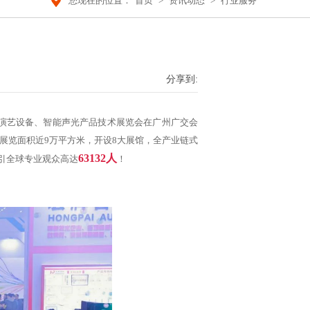
您现在的位置：
首页
>
资讯动态
>
行业服务
分享到:
际）演艺设备、智能声光产品技术展览会在广州广交会
，总展览面积近9万平方米，开设8大展馆，全产业链式
63132人
引全球专业观众高达
！