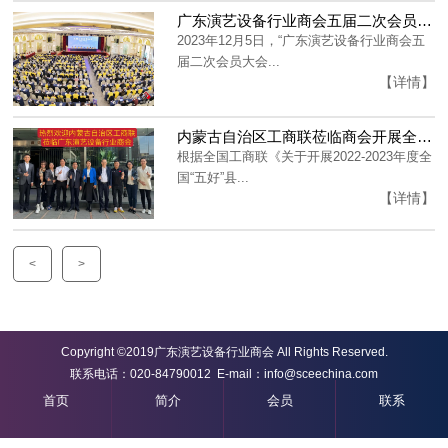
广东演艺设备行业商会五届二次会员大会暨五届五次理事会会议成功召开！
2023年12月5日，“广东演艺设备行业商会五
届二次会员大会...
【详情】
内蒙古自治区工商联莅临商会开展全国“五好”县级工商联及全国“四好”商会互学互促活动
根据全国工商联《关于开展2022-2023年度全
国“五好”县...
【详情】
<
>
Copyright ©2019广东演艺设备行业商会 All Rights Reserved.
联系电话：020-84790012 E-mail：info@sceechina.com
粤ICP备17067125号
首页
简介
会员
联系
技术支持:艾迪品牌策划